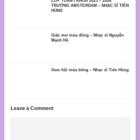
LỚP TOÁN I KHÓA 2023 – 2026
TRƯỜNG AMSTERDAM – NHẠC SĨ TIẾN
HÙNG
Giấc mơ mùa đông – Nhạc sĩ Nguyễn
Mạnh Hồ
Xem hội múa bồng – Nhạc sĩ Tiến Hùng
Leave a Comment