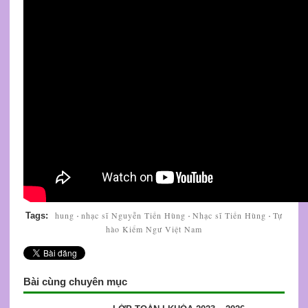
hung
nhạc sĩ Nguyễn Tiến Hùng
Nhạc sĩ Tiến Hùng
Tự
Tags:
·
·
·
hào Kiểm Ngư Việt Nam
Bài cùng chuyên mục