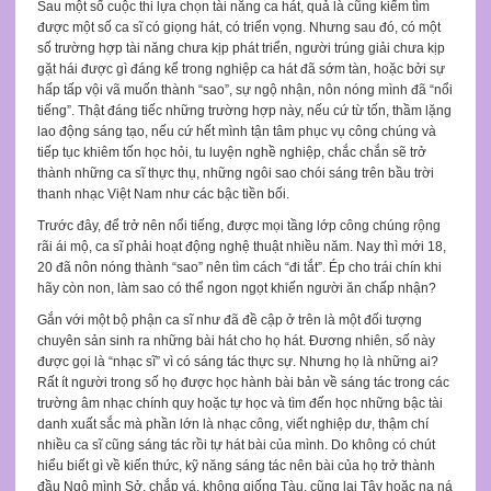
Sau một số cuộc thi lựa chọn tài năng ca hát, quả là cũng kiếm tìm
được một số ca sĩ có giọng hát, có triển vọng. Nhưng sau đó, có một
số trường hợp tài năng chưa kịp phát triển, người trúng giải chưa kịp
gặt hái được gì đáng kể trong nghiệp ca hát đã sớm tàn, hoặc bởi sự
hấp tấp vội vã muốn thành “sao”, sự ngộ nhận, nôn nóng mình đã “nổi
tiếng”. Thật đáng tiếc những trường hợp này, nếu cứ từ tốn, thầm lặng
lao động sáng tạo, nếu cứ hết mình tận tâm phục vụ công chúng và
tiếp tục khiêm tốn học hỏi, tu luyện nghề nghiệp, chắc chắn sẽ trở
thành những ca sĩ thực thụ, những ngôi sao chói sáng trên bầu trời
thanh nhạc Việt Nam như các bậc tiền bối.
Trước đây, để trở nên nổi tiếng, được mọi tầng lớp công chúng rộng
rãi ái mộ, ca sĩ phải hoạt động nghệ thuật nhiều năm. Nay thì mới 18,
20 đã nôn nóng thành “sao” nên tìm cách “đi tắt”. Ép cho trái chín khi
hãy còn non, làm sao có thể ngon ngọt khiến người ăn chấp nhận?
Gắn với một bộ phận ca sĩ như đã đề cập ở trên là một đối tượng
chuyên sản sinh ra những bài hát cho họ hát. Đương nhiên, số này
được gọi là “nhạc sĩ” vì có sáng tác thực sự. Nhưng họ là những ai?
Rất ít người trong số họ được học hành bài bản về sáng tác trong các
trường âm nhạc chính quy hoặc tự học và tìm đến học những bậc tài
danh xuất sắc mà phần lớn là nhạc công, viết nghiệp dư, thậm chí
nhiều ca sĩ cũng sáng tác rồi tự hát bài của mình. Do không có chút
hiểu biết gì về kiến thức, kỹ năng sáng tác nên bài của họ trở thành
đầu Ngô mình Sở, chắp vá, không giống Tàu, cũng lai Tây hoặc na ná