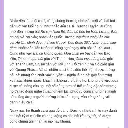
Nhắc đến tên một ca sĩ, công chúng thường nhớ đến một vài bài hát
gắn với tên tuổi họ. Ví như nhắc đến ca sĩ Thương Huyền, ai cũng
nhớ đến những bài
Ru con Nam Bộ, Câu hò bên bờ Hiền Lương, Biết
ơn chị Võ Thị Sáu
; nhắc đến Quốc Hương, người ta nhớ đến các
bài
Hồ Chí Minh đẹp nhất tên Người, Tiểu đoàn 307, Những ánh sao
đêm
. Nhắc đến Tân Nhân, ai cũng nghĩ ngay đến bài hát
Xa khơi
.
Cũng như vậy,
Bài ca không quên
,
Mùa chim én bay
gắn với Bảo
Yến,
Tàu anh qua núi
gắn với Thanh Hoa,
Chia tay hoàng hôn
gắn
với Thanh Lam,
Chị tôi
gắn với Mỹ Linh,
Hồ trên núi
và
Hò biển
gắn
với Quang Phác… Và rất nhiều ca sĩ khác đều thể hiện được những
bài hát mang tính chất “độc quyền” – nghĩa là họ hát gây ấn tượng
xuất sắc khiến người khác hát không thể bằng họ, không thể vượt qua
được cái bóng của họ. Một số đông hơn có thể không đặc sắc nhưng
họ đã lao động nghệ thuật nghiêm túc, phục vụ công chúng hết mình
nên cũng được người thưởng thức trân trọng, vẫn xứng đáng với
danh hiệu ca sĩ.
Ngày nay, trở thành ca sĩ quá dễ dàng. Dường như danh từ này dành
cho bất kỳ ai chỉ cần có hoạt động ca hát, bất kể hay, dở, có được
công chúng ghi nhận, ái mộ hay không.