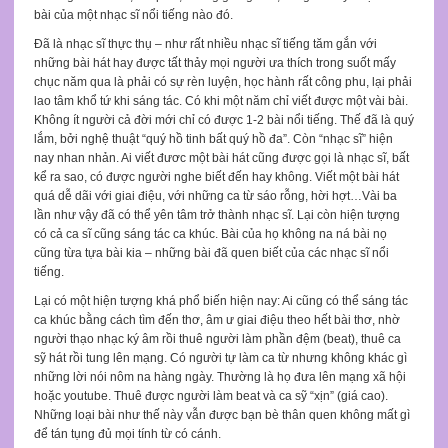
bài của một nhạc sĩ nổi tiếng nào đó.
Đã là nhạc sĩ thực thụ – như rất nhiều nhạc sĩ tiếng tăm gắn với
những bài hát hay được tất thảy mọi người ưa thích trong suốt mấy
chục năm qua là phải có sự rèn luyện, học hành rất công phu, lại phải
lao tâm khổ tứ khi sáng tác. Có khi một năm chỉ viết được một vài bài.
Không ít người cả đời mới chỉ có được 1-2 bài nổi tiếng. Thế đã là quý
lắm, bởi nghệ thuật “quý hồ tinh bất quý hồ đa”. Còn “nhạc sĩ” hiện
nay nhan nhản. Ai viết đươc một bài hát cũng được gọi là nhạc sĩ, bất
kể ra sao, có được người nghe biết đến hay không. Viết một bài hát
quá dễ dãi với giai điệu, với những ca từ sáo rỗng, hời hợt…Vài ba
lần như vậy đã có thể yên tâm trở thành nhạc sĩ. Lại còn hiện tượng
có cả ca sĩ cũng sáng tác ca khúc. Bài của họ không na ná bài nọ
cũng từa tựa bài kia – những bài đã quen biết của các nhạc sĩ nổi
tiếng.
Lại có một hiện tượng khá phổ biến hiện nay: Ai cũng có thể sáng tác
ca khúc bằng cách tìm đến thơ, âm ư giai điệu theo hết bài thơ, nhờ
người thạo nhạc ký âm rồi thuê người làm phần đệm (beat), thuê ca
sỹ hát rồi tung lên mạng. Có người tự làm ca từ nhưng không khác gì
những lời nói nôm na hàng ngày. Thường là họ đưa lên mạng xã hội
hoặc youtube. Thuê được người làm beat và ca sỹ “xịn” (giá cao).
Những loại bài như thế này vẫn được bạn bè thân quen không mất gì
để tán tụng đủ mọi tính từ có cánh.