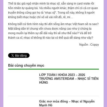
Thế là tác giả ngộ nhận mình là nhạc sỹ, sẵn sàng in card visite rồi
hồn nhiên tự quảng bá. Và nhiều người khác, thậm chí có cả cơ quan
truyền thông cũng gọi họ là “nhạc sỹ”. Trong số này, không ít người
không biết nhạc hoặc chỉ võ vẽ vài nốt đồ, rê, mi…
Không biết cứ tình hình này thì đời sống âm nhạc Việt Nam sẽ ra sao?
Mặt bằng dân trí chung vốn chưa được nâng cao như ý chúng ta
mong muốn lại thêm sự dễ dãi này thì sẽ như thế nào? Và để trở
thành ca sĩ, nhạc sĩ không lẽ nào lại có thể quá dễ dàng như vậy?
Nguồn : Coppy
Bài cùng chuyên mục
LỚP TOÁN I KHÓA 2023 – 2026
TRƯỜNG AMSTERDAM – NHẠC SĨ TIẾN
HÙNG
Giấc mơ mùa đông – Nhạc sĩ Nguyễn
Mạnh Hồ