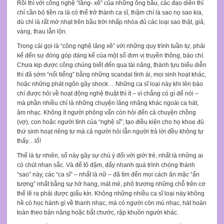
Rồi thì với công nghệ “lăng- xê” của những ông bầu, các đạo diễn thì
chỉ cần bỏ tiền ra là có thể trở thành ca sĩ, thậm chí là sao nọ sao kia,
dù chỉ là rất mờ nhạt trên bầu trời nhấp nhóa đủ các loại sao thật, giả,
vàng, thau lẫn lộn.
Trong cái gọi là “công nghệ lăng xê” với những quy trình tuần tự, phải
kể đến sự đóng góp đáng kể của một số đơn vị truyền thông, báo chí.
Chưa kịp được công chúng biết đến qua tài năng, thành tựu biểu diễn
thì đã sớm “nổi tiếng” bằng những scandal tình ái, mọi sinh hoạt khác,
hoặc những phát ngôn gây shock… Những ca sĩ loại này khi lên báo
chí được hỏi về hoạt động nghệ thuật thì ít – vì chẳng có gì để nói –
mà phần nhiều chỉ là những chuyện lăng nhăng khác ngoài ca hát,
âm nhạc. Không ít người phỏng vấn còn hỏi đến cả chuyện chồng
(vợ), con hoặc người tình của “nghệ sĩ”, tạo điều kiện cho họ khoe đủ
thứ sinh hoạt riêng tư mà cả người hỏi lẫn người trả lời đều không tự
thấy…lố!
Thế là tự nhiên, số này gây sự chú ý đối với giới trẻ, nhất là những ai
có chút nhan sắc. Và để tô đậm, đẩy nhanh quá trình chóng thành
“sao” này, các “ca sĩ” – nhất là nữ – đã tìm đến mọi cách ăn mặc “ấn
tượng” nhất bằng sự hở hang, mát mẻ, phô trương những chỗ trên cơ
thể lẽ ra phải được giấu kín. Không những nhiều ca sĩ loại này không
hề có học hành gì về thanh nhạc, mà có người còn mù nhạc, hát hoàn
toàn theo bản năng hoặc bắt chước, rập khuôn người khác.