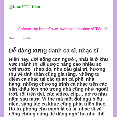
Chào mừng bạn đến với website của nhạc sĩ Tiến Hùng
Home
Tin tức
Dễ dàng xưng danh ca sĩ, nhạc sĩ
Hiện nay, đời sống con người, nhất là ở khu
vực thành thị đã được nâng cao nhiều so
với trước. Theo đó, nhu cầu giải trí, hưởng
thụ về tinh thần cũng gia tăng. Những tụ
điểm ca nhạc tại các quán cà phê, nhà
hàng; những chương trình ca nhạc trên các
sân khấu lớn nhỏ trong nhà cũng như ngoài
trời, rồi trên tivi, các video, clip… nở rộ như
nấm sau mưa. Vì thế mà một đội ngũ biểu
diễn, sáng tác ca khúc cũng phát triển theo.
Họ tự phong cho mình là ca sĩ, nhạc sĩ và
công chúng cũng dễ dàng nghĩ họ như thế.