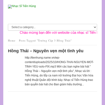
Chào mừng bạn đến với website của nhạc sĩ Tiến Hùng
Home
Posts Tagged "Trường Cấp 3 Hồng Thái"
Hồng Thái – Nguyên vẹn một tình yêu
http://tienhung.name.vn/wp-
content/uploads/2025/10/HONG-THAI-NGUYEN-MOT-
TINH-YEU-solo-FIX.mp3 Mời các bạn nghe bài hát ”
Hồng Thái – Nguyên vẹn một tình yêu”, Nhạc và lời :
Tiến Hùng, do tốp ca nam nữ trường Đại học Văn hóa
nghệ thuật Quân đội trình bày. Nhạc sĩ Tiến Hùng trao
bản quyền bài hát cho Ban giám hiệu trường...