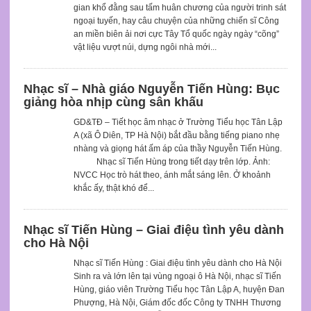
gian khổ đằng sau tấm huân chương của người trinh sát
ngoại tuyến, hay câu chuyện của những chiến sĩ Công
an miền biên ải nơi cực Tây Tổ quốc ngày ngày “cõng”
vật liệu vượt núi, dựng ngôi nhà mới...
Nhạc sĩ – Nhà giáo Nguyễn Tiến Hùng: Bục
giảng hòa nhịp cùng sân khấu
GD&TĐ – Tiết học âm nhạc ở Trường Tiểu học Tân Lập
A (xã Ô Diên, TP Hà Nội) bắt đầu bằng tiếng piano nhẹ
nhàng và giọng hát ấm áp của thầy Nguyễn Tiến Hùng.
Nhạc sĩ Tiến Hùng trong tiết dạy trên lớp. Ảnh:
NVCC Học trò hát theo, ánh mắt sáng lên. Ở khoảnh
khắc ấy, thật khó để...
Nhạc sĩ Tiến Hùng – Giai điệu tình yêu dành
cho Hà Nội
Nhạc sĩ Tiến Hùng : Giai điệu tình yêu dành cho Hà Nội
Sinh ra và lớn lên tại vùng ngoại ô Hà Nội, nhạc sĩ Tiến
Hùng, giáo viên Trường Tiểu học Tân Lập A, huyện Đan
Phượng, Hà Nội, Giám đốc đốc Công ty TNHH Thương