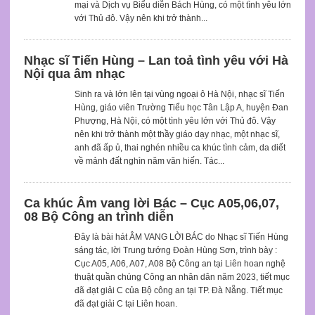
mại và Dịch vụ Biểu diễn Bách Hùng, có một tình yêu lớn
với Thủ đô. Vậy nên khi trở thành...
Nhạc sĩ Tiến Hùng – Lan toả tình yêu với Hà
Nội qua âm nhạc
Sinh ra và lớn lên tại vùng ngoại ô Hà Nội, nhạc sĩ Tiến
Hùng, giáo viên Trường Tiểu học Tân Lập A, huyện Đan
Phượng, Hà Nội, có một tình yêu lớn với Thủ đô. Vậy
nên khi trở thành một thầy giáo dạy nhạc, một nhạc sĩ,
anh đã ấp ủ, thai nghén nhiều ca khúc tình cảm, da diết
về mảnh đất nghìn năm văn hiến. Tác...
Ca khúc Âm vang lời Bác – Cục A05,06,07,
08 Bộ Công an trình diễn
Đây là bài hát ÂM VANG LỜI BÁC do Nhạc sĩ Tiến Hùng
sáng tác, lời Trung tướng Đoàn Hùng Sơn, trình bày :
Cục A05, A06, A07, A08 Bộ Công an tại Liên hoan nghệ
thuật quần chúng Công an nhân dân năm 2023, tiết mục
đã đạt giải C của Bộ công an tại TP. Đà Nẵng. Tiết mục
đã đạt giải C tại Liên hoan.