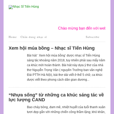
Chào mừng bạn đến với website củ
Home
Chân dung nhạc sĩ
Subscribe
Xem hội múa bồng – Nhạc sĩ Tiến Hùng
Bài hát ‘ Xem hội múa bồng’ được nhạc sĩ Tiến Hùng
sáng tác khoảng năm 2018, tuy nhiên phải sau mấy năm
ca khúc mới hoàn thành. Bài hát này dựa ý thơ của nhà
thơ Nguyễn Trọng Văn ( nguyên Trưởng ban văn nghệ
Đài PTTH Hà Nội), bài thơ dài viết ở thể 5 chữ, ca khúc
được viết theo phong cách dân gian đương...
“Nhựa sống” từ những ca khúc sáng tác về
lực lượng CAND
Bao cháy bỏng, đam mê, nhiệt huyết của tuổi thanh xuân
tươi đẹp gắn với những chiến công thầm lặng; khó khăn,