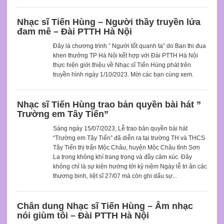
Nhạc sĩ Tiến Hùng – Người thầy truyền lửa
đam mê – Đài PTTH Hà Nội
Đây là chương trình ” Người tốt quanh ta” do Ban thi đua
khen thưởng TP Hà Nội kết hợp với Đài PTTH Hà Nội
thực hiện giới thiệu về Nhạc sĩ Tiến Hùng phát trên
truyền hình ngày 1/10/2023. Mời các bạn cùng xem.
Nhạc sĩ Tiến Hùng trao bản quyền bài hát ”
Trường em Tây Tiến”
Sáng ngày 15/07/2023, Lễ trao bản quyền bài hát
“Trường em Tây Tiến” đã diễn ra tại trường TH và THCS
Tây Tiến thị trấn Mộc Châu, huyện Mộc Châu tỉnh Sơn
La trong không khí trang trọng và đầy cảm xúc. Đây
không chỉ là sự kiện hướng tới kỷ niệm Ngày lễ tri ân các
thương binh, liệt sĩ 27/07 mà còn ghi dấu sự...
Chân dung Nhạc sĩ Tiến Hùng – Âm nhạc
nói giùm tôi – Đài PTTH Hà Nội