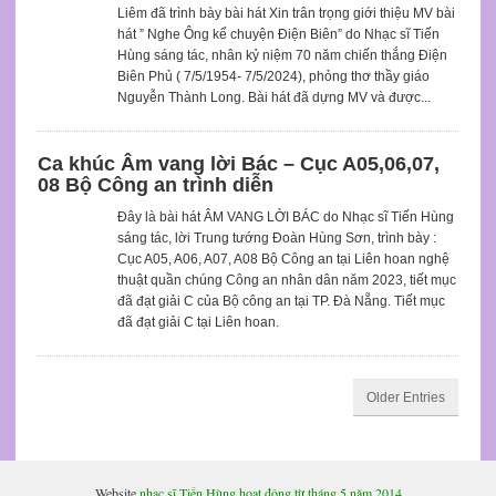
Liêm đã trình bày bài hát Xin trân trọng giới thiệu MV bài
hát ” Nghe Ông kể chuyện Điện Biên” do Nhạc sĩ Tiến
Hùng sáng tác, nhân kỷ niệm 70 năm chiến thắng Điện
Biên Phủ ( 7/5/1954- 7/5/2024), phỏng thơ thầy giáo
Nguyễn Thành Long. Bài hát đã dựng MV và được...
Ca khúc Âm vang lời Bác – Cục A05,06,07,
08 Bộ Công an trình diễn
Đây là bài hát ÂM VANG LỜI BÁC do Nhạc sĩ Tiến Hùng
sáng tác, lời Trung tướng Đoàn Hùng Sơn, trình bày :
Cục A05, A06, A07, A08 Bộ Công an tại Liên hoan nghệ
thuật quần chúng Công an nhân dân năm 2023, tiết mục
đã đạt giải C của Bộ công an tại TP. Đà Nẵng. Tiết mục
đã đạt giải C tại Liên hoan.
Older Entries
Website
nhạc sĩ Tiến Hùng hoạt động từ tháng 5 năm 2014