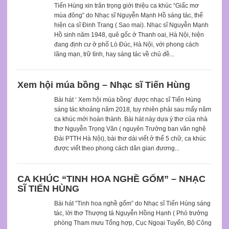
Tiến Hùng xin trân trọng giới thiệu ca khúc “Giấc mơ
mùa đông” do Nhạc sĩ Nguyễn Mạnh Hồ sáng tác, thể
hiện ca sĩ Đinh Trang ( Sao mai). Nhạc sĩ Nguyễn Mạnh
Hồ sinh năm 1948, quê gốc ở Thanh oai, Hà Nội, hiện
đang định cư ở phố Lò Đúc, Hà Nội, với phong cách
lãng mạn, trữ tình, hay sáng tác về chủ đề...
Xem hội múa bồng – Nhạc sĩ Tiến Hùng
Bài hát ‘ Xem hội múa bồng’ được nhạc sĩ Tiến Hùng
sáng tác khoảng năm 2018, tuy nhiên phải sau mấy năm
ca khúc mới hoàn thành. Bài hát này dựa ý thơ của nhà
thơ Nguyễn Trọng Văn ( nguyên Trưởng ban văn nghệ
Đài PTTH Hà Nội), bài thơ dài viết ở thể 5 chữ, ca khúc
được viết theo phong cách dân gian đương...
CA KHÚC “TINH HOA NGHỀ GỐM” – NHẠC
SĨ TIẾN HÙNG
Bài hát ”Tinh hoa nghề gốm” do Nhạc sĩ Tiến Hùng sáng
tác, lời thơ Thượng tá Nguyễn Hồng Hạnh ( Phó trưởng
phòng Tham mưu Tổng hợp, Cục Ngoại Tuyến, Bộ Công