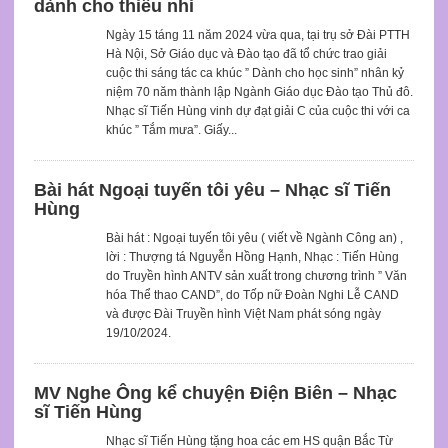
dành cho thiếu nhi
Ngày 15 táng 11 năm 2024 vừa qua, tại trụ sở Đài PTTH
Hà Nội, Sở Giáo dục và Đào tạo đã tổ chức trao giải
cuộc thi sáng tác ca khúc ” Dành cho học sinh” nhân kỷ
niệm 70 năm thành lập Ngành Giáo dục Đào tạo Thủ đô.
Nhạc sĩ Tiến Hùng vinh dự đạt giải C của cuộc thi với ca
khúc ” Tắm mưa”. Giấy...
Bài hát Ngoại tuyến tôi yêu – Nhạc sĩ Tiến
Hùng
Bài hát : Ngoại tuyến tôi yêu ( viết về Ngành Công an) ,
lời : Thượng tá Nguyễn Hồng Hạnh, Nhạc : Tiến Hùng
do Truyền hình ANTV sản xuất trong chương trình ” Văn
hóa Thể thao CAND”, do Tốp nữ Đoàn Nghi Lễ CAND
và được Đài Truyền hình Việt Nam phát sóng ngày
19/10/2024.
MV Nghe Ông kể chuyện Điện Biên – Nhạc
sĩ Tiến Hùng
Nhạc sĩ Tiến Hùng tặng hoa các em HS quận Bắc Từ