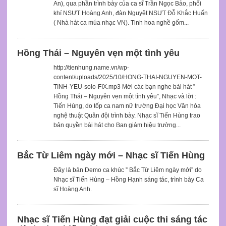
An), qua phần trình bày của ca sĩ Trần Ngọc Bảo, phối
khí NSƯT Hoàng Anh, đàn Nguyệt NSƯT Đỗ Khắc Huấn
( Nhà hát ca múa nhạc VN). Tinh hoa nghề gốm...
Hồng Thái – Nguyên vẹn một tình yêu
http://tienhung.name.vn/wp-
content/uploads/2025/10/HONG-THAI-NGUYEN-MOT-
TINH-YEU-solo-FIX.mp3 Mời các bạn nghe bài hát ”
Hồng Thái – Nguyên vẹn một tình yêu”, Nhạc và lời :
Tiến Hùng, do tốp ca nam nữ trường Đại học Văn hóa
nghệ thuật Quân đội trình bày. Nhạc sĩ Tiến Hùng trao
bản quyền bài hát cho Ban giám hiệu trường...
Bắc Từ Liêm ngày mới – Nhạc sĩ Tiến Hùng
Đây là bản Demo ca khúc ” Bắc Từ Liêm ngày mới” do
Nhạc sĩ Tiến Hùng – Hồng Hạnh sáng tác, trình bày Ca
sĩ Hoàng Anh.
Nhạc sĩ Tiến Hùng đạt giải cuộc thi sáng tác