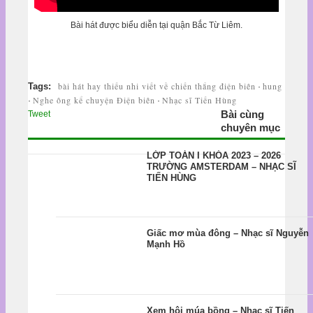
Bài hát được biểu diễn tại quận Bắc Từ Liêm.
bài hát hay thiếu nhi viết về chiến thắng điện biên
hung
Tags:
·
Nghe ông kể chuyện Điện biên
Nhạc sĩ Tiến Hùng
·
·
Bài cùng
Tweet
chuyên mục
LỚP TOÁN I KHÓA 2023 – 2026
TRƯỜNG AMSTERDAM – NHẠC SĨ
TIẾN HÙNG
Giấc mơ mùa đông – Nhạc sĩ Nguyễn
Mạnh Hồ
Xem hội múa bồng – Nhạc sĩ Tiến