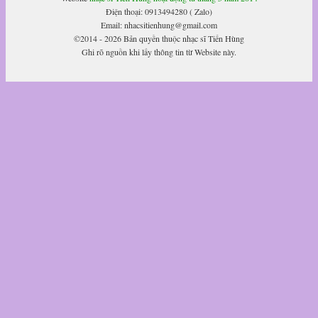
Điện thoại: 0913494280 ( Zalo)
Email: nhacsitienhung@gmail.com
©2014 - 2026 Bản quyền thuộc nhạc sĩ Tiến Hùng
Ghi rõ nguồn khi lấy thông tin từ Website này.