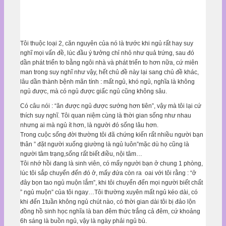
Tôi thuộc loại 2, căn nguyên của nó là trước khi ngủ rất hay suy
nghĩ mọi vấn đề, lúc đầu ý tưởng chỉ nhỏ như quả trứng, sau đó
dần phát triển to bằng ngôi nhà và phát triển to hơn nữa, cứ miên
man trong suy nghĩ như vậy, hết chủ đề này lại sang chủ đề khác,
lâu dần thành bệnh mãn tính : mất ngủ, khó ngủ, nghĩa là không
ngủ được, mà có ngủ được giấc ngủ cũng không sâu.
Có câu nói : “ăn được ngủ được sướng hơn tiên”, vậy mà tôi lại cứ
thích suy nghĩ. Tôi quan niệm cùng là thời gian sống như nhau
nhưng ai mà ngủ ít hơn, là người đó sống lâu hơn.
Trong cuộc sống đời thường tôi đã chứng kiến rất nhiều người bạn
thân ” đặt người xuống giường là ngủ luôn”mặc dù họ cũng là
người tâm trạng,sống rất biết điều, nội tâm…
Tôi nhớ hồi đang là sinh viên, có mấy người bạn ở chung 1 phòng,
lúc tôi sắp chuyển đến đó ở, mấy đứa còn ra oai với tôi rằng : “ở
đây bọn tao ngủ muộn lắm”, khi tôi chuyển đến mọi người biết chất
” ngủ muộn” của tôi ngay…Tôi thường xuyên mất ngủ kéo dài, có
khi đến 1tuần không ngủ chút nào, có thời gian dài tôi bị đảo lộn
đồng hồ sinh học nghĩa là ban đêm thức trắng cả đêm, cứ khoảng
6h sáng là buồn ngủ, vậy là ngày phải ngủ bù.