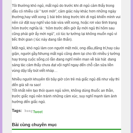
Tôi thường khó ngủ, mất ngủ do trước khi đi ngủ cảm thấy trong
đầu có nhiều cái ” tươi mới”, cảm giác này khác hơn những ngày
thường,hay viết xong 1 bài trên blog trước khi đi ngủ khiến mình vui
nên cứ đặt suy nghĩ vào bài vừa viết xong, hoặc rơi vào tình trạng
hôm trước nghĩa là : ‘hôm trước đến giờ ấy mới ngủ thì hôm sau
cũng phải giờ ấy mới ngủ”, có lúc tư tưởng lại không muốn ngủ vì
tiếc thời gian ( lúc này đang lẩn thẩn).
Mất ngủ, khó ngủ làm con người mệt mỏi, ong đầu,đãng trí,hay cáu
giận, người gầy.Nhưng mất ngủ cũng đem lại cho tôi nhiều ý tưởng
hay trong cuộc sống,có lần đang nghĩ miên man về bài hát đang
sáng tác cảm thấy chưa đạt vội nghĩ ngay đến chỗ cần sửa liền
vùng dậy lấy bút viết nháp…
Nhiều người khuyên tôi bây giờ còn trẻ mà giấc ngủ đã như vậy thì
đến già sẽ ra sao!
Tốt nhất nên tạo thói quen ngủ sớm, không dùng thuốc an thần,
trước giấc ngủ nên tránh những cảm xúc, suy nghĩ mạnh làm ảnh
hưởng đến giấc ngủ.
hung
Tags:
Tweet
Bài cùng chuyên mục